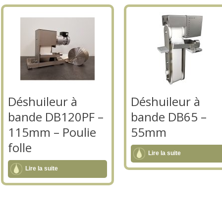
Déshuileur à
Déshuileur à
bande DB120PF –
bande DB65 –
115mm – Poulie
55mm
folle
Lire la suite
Lire la suite