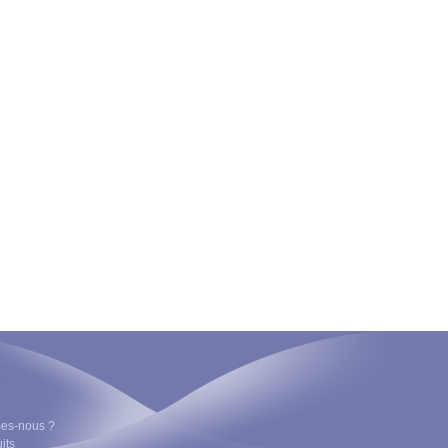
es-nous ?
its