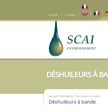
Accueil
Contact
DÉSHUILEURS À B
Accueil
/
Déshuileurs
/ Déshuileurs à bande
Déshuileurs à bande