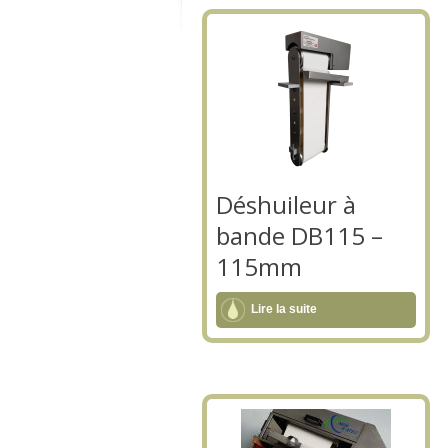
Déshuileur à
bande DB115 –
115mm
Lire la suite