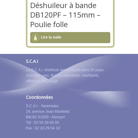
Déshuileur à bande
DB120PF – 115mm –
Poulie folle
Lire la suite
S.C.A.I
La S.C.A.I. distribue ses produits dans 25 pays.
Activités : eau, fluides industriels, lubrifiants,
effluents, recyclage
Coordonnées
S.C.A.I. - Newmatec
29, avenue Jean Mantelet
Bât B1 61000 - Alençon
Tél : 02 50 39 00 00
Fax : 02 33 29 54 19