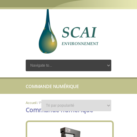
COMMANDE NUMÉRIQUE
Accueil
/ Produits identifiés “Commande numérique”
Commande numérique