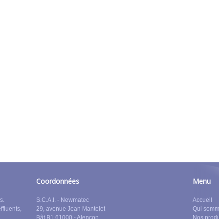
Coordonnées
Menu
s.
S.C.A.I. - Newmatec
Accueil
effluents,
29, avenue Jean Mantelet
Qui somm
Bât B1 61000 - Alençon
Nos produ