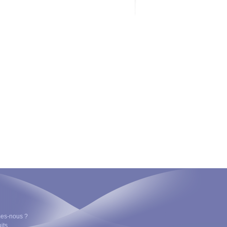
es-nous ?
its