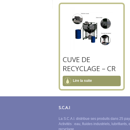
CUVE DE
RECYCLAGE – CR
Lire la suite
S.C.A.I
La S.C.A.I. distribue ses produits dans 25 pay
Activités : eau, fluides industriels, lubrifiants, 
recyclage