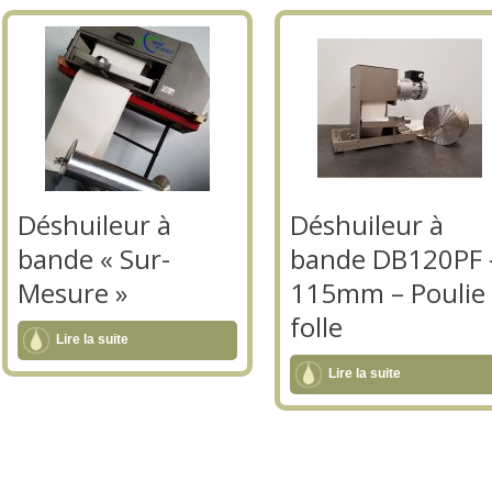
Déshuileur à
Déshuileur à
bande « Sur-
bande DB120PF 
Mesure »
115mm – Poulie
folle
Lire la suite
Lire la suite