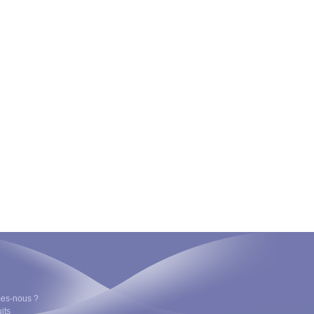
es-nous ?
its