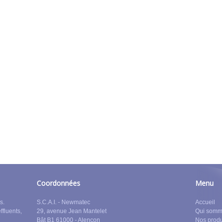
Coordonnées
Menu
s.
S.C.A.I. - Newmatec
Accueil
effluents,
29, avenue Jean Mantelet
Qui somm
Bât B1 61000 - Alençon
Nos produ