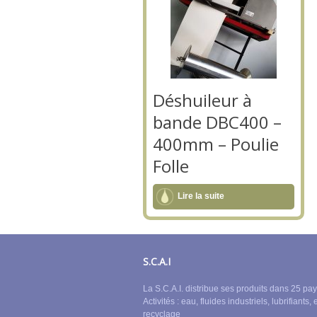
Déshuileur à
bande DBC400 –
400mm – Poulie
Folle
Lire la suite
S.C.A.I
La S.C.A.I. distribue ses produits dans 25 pay
Activités : eau, fluides industriels, lubrifiants, 
recyclage