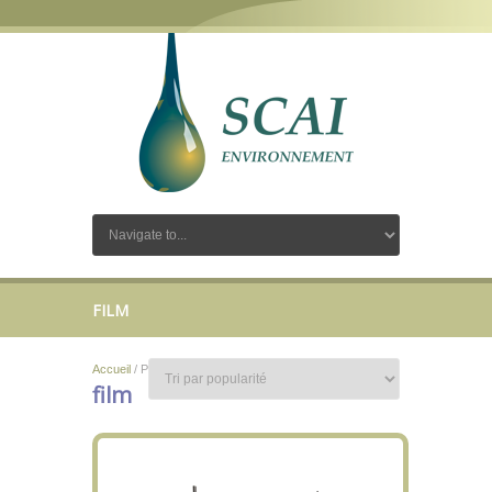
FILM
Accueil
/ Produits identifiés “film”
film