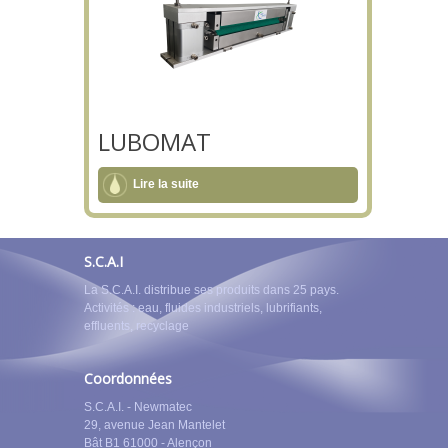
LUBOMAT
Lire la suite
S.C.A.I
La S.C.A.I. distribue ses produits dans 25 pays.
Activités : eau, fluides industriels, lubrifiants,
effluents, recyclage
Coordonnées
S.C.A.I. - Newmatec
29, avenue Jean Mantelet
Bât B1 61000 - Alençon