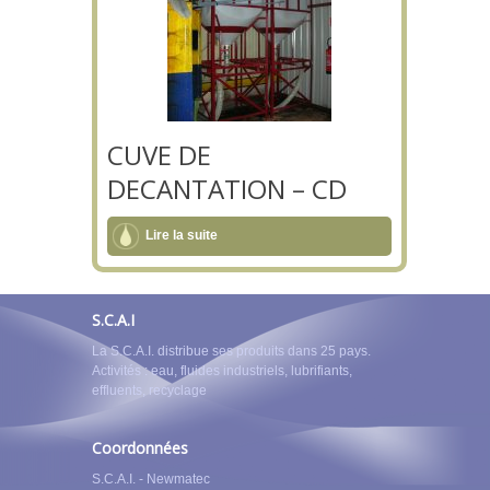
CUVE DE
DECANTATION – CD
Lire la suite
S.C.A.I
La S.C.A.I. distribue ses produits dans 25 pays.
Activités : eau, fluides industriels, lubrifiants,
effluents, recyclage
Coordonnées
S.C.A.I. - Newmatec