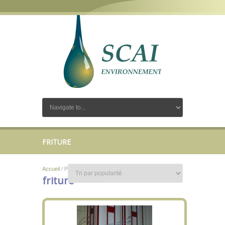
FRITURE
Accueil
/ Produits identifiés “friture”
friture