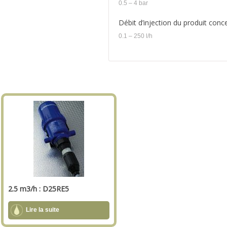
0.5 – 4 bar
Débit d’injection du produit conce
0.1 – 250 l/h
2.5 m3/h : D25RE5
Lire la suite