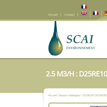
Accueil
Contact
2.5 M3/H : D25RE1
Accueil
/
Doseur-mélangeur
/
DOSEUR DOSATR