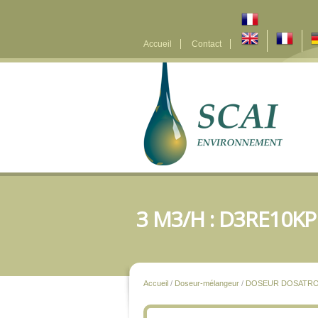
Accueil
Contact
3 M3/H : D3RE10K
Accueil
/
Doseur-mélangeur
/
DOSEUR DOSATR