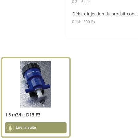
0.3 – 6 bar
Débit d’injection du produit conce
0.1l/h -300 l/h
1.5 m3/h : D15 F3
Lire la suite