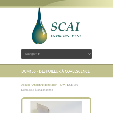
DCM150 - DÉSHUILEUR À COALESCENCE
Accueil
/
Ancienne génération - SAV
/ DCM150 –
Déshuileur à coalescence