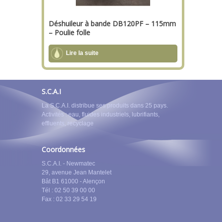
Déshuileur à bande DB120PF – 115mm
– Poulie folle
Lire la suite
S.C.A.I
La S.C.A.I. distribue ses produits dans 25 pays.
Activités : eau, fluides industriels, lubrifiants,
effluents, recyclage
Coordonnées
S.C.A.I. - Newmatec
29, avenue Jean Mantelet
Bât B1 61000 - Alençon
Tél : 02 50 39 00 00
Fax : 02 33 29 54 19