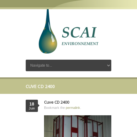
CUVE CD 2400
Cuve CD 2400
18
Bookmark the
permalink
.
Juin