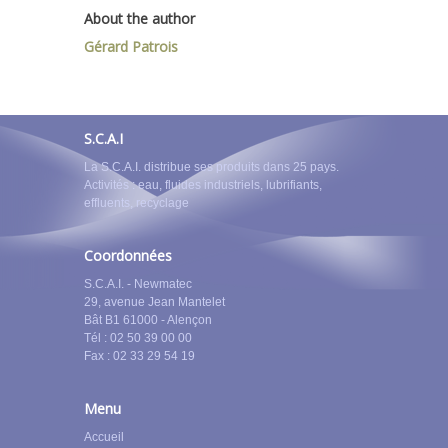
About the author
Gérard Patrois
S.C.A.I
La S.C.A.I. distribue ses produits dans 25 pays.
Activités : eau, fluides industriels, lubrifiants,
effluents, recyclage
Coordonnées
S.C.A.I. - Newmatec
29, avenue Jean Mantelet
Bât B1 61000 - Alençon
Tél : 02 50 39 00 00
Fax : 02 33 29 54 19
Menu
Accueil