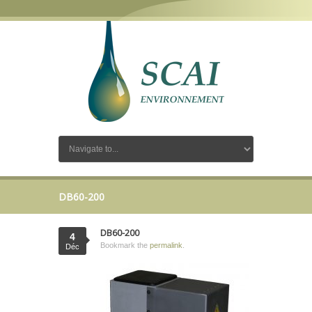
DB60-200
DB60-200
4
Bookmark the
permalink
.
Déc