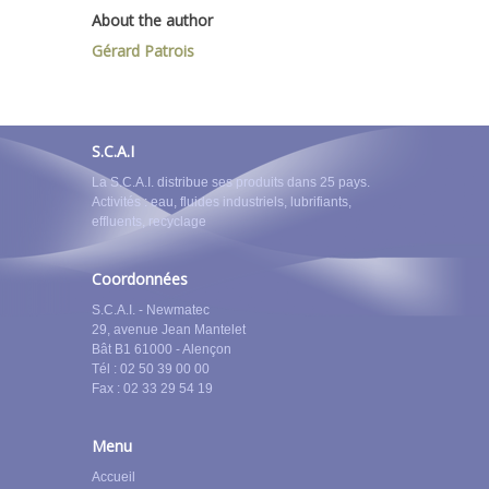
About the author
Gérard Patrois
S.C.A.I
La S.C.A.I. distribue ses produits dans 25 pays.
Activités : eau, fluides industriels, lubrifiants,
effluents, recyclage
Coordonnées
S.C.A.I. - Newmatec
29, avenue Jean Mantelet
Bât B1 61000 - Alençon
Tél : 02 50 39 00 00
Fax : 02 33 29 54 19
Menu
Accueil