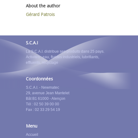
About the author
Gérard Patrois
S.C.A.I
La S.C.A.I. distribue ses produits dans 25 pays.
Activités : eau, fluides industriels, lubrifiants,
effluents, recyclage
Coordonnées
S.C.A.I. - Newmatec
29, avenue Jean Mantelet
Bât B1 61000 - Alençon
Tél : 02 50 39 00 00
Fax : 02 33 29 54 19
Menu
Accueil