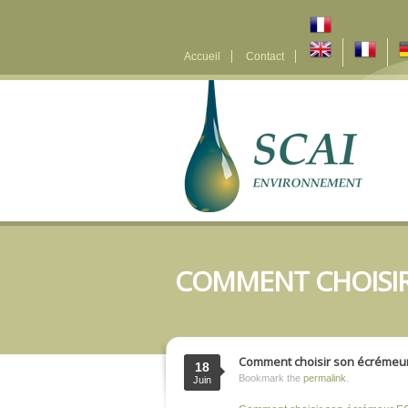
Accueil
Contact
COMMENT CHOISIR
Comment choisir son écrémeur
18
Bookmark the
permalink
.
Juin