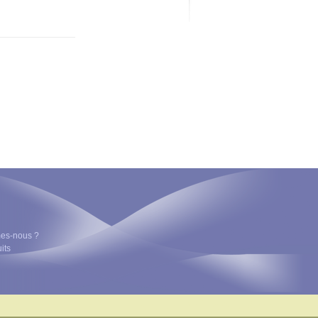
es-nous ?
its