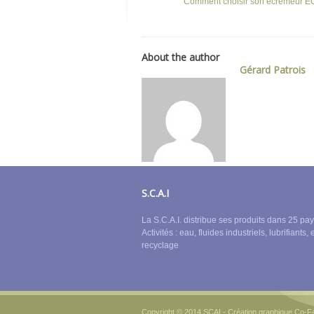
Comment choisir son écrémeur 
About the author
Gérard Patrois
S.C.A.I
La S.C.A.I. distribue ses produits dans 25 pay
Activités : eau, fluides industriels, lubrifiants, 
recyclage
Copyright © 2014 SCAI - Création graphique Co-F