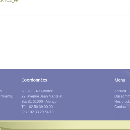
ECR V1.3_FR
Coordonnées
Menu
s.
S.C.A.I. - Newmatec
Accueil
effluents,
29, avenue Jean Mantelet
Qui somm
Bât B1 61000 - Alençon
Nos produ
Tél : 02 50 39 00 00
Contact
Fax : 02 33 29 54 19
4