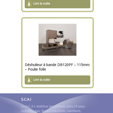
Lire la suite
Déshuileur à bande DB120PF – 115mm
– Poulie folle
Lire la suite
S.C.A.I
La S.C.A.I. distribue ses produits dans 25 pays.
Activités : eau, fluides industriels, lubrifiants,