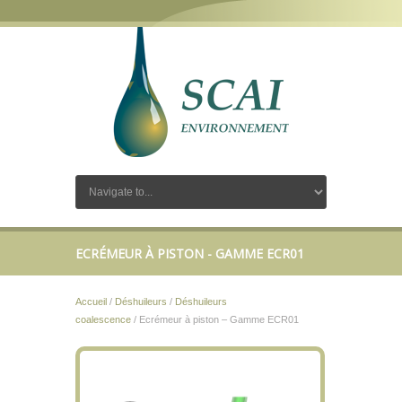
ECRÉMEUR À PISTON - GAMME ECR01
Accueil
/
Déshuileurs
/
Déshuileurs
coalescence
/ Ecrémeur à piston – Gamme ECR01